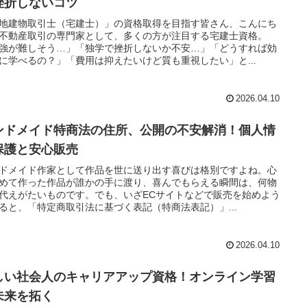
挫折しないコツ
地建物取引士（宅建士）」の資格取得を目指す皆さん、こんにち
不動産取引の専門家として、多くの方が注目する宅建士資格。
強が難しそう…」「独学で挫折しないか不安…」「どうすれば効
に学べるの？」「費用は抑えたいけど質も重視したい」と...
2026.04.10
ンドメイド特商法の住所、公開の不安解消！個人情
保護と安心販売
ドメイド作家として作品を世に送り出す喜びは格別ですよね。心
めて作った作品が誰かの手に渡り、喜んでもらえる瞬間は、何物
代えがたいものです。でも、いざECサイトなどで販売を始めよう
ると、「特定商取引法に基づく表記（特商法表記）」...
2026.04.10
しい社会人のキャリアアップ資格！オンライン学習
未来を拓く