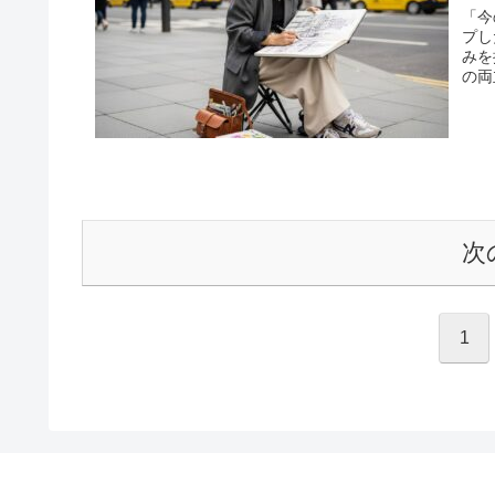
「今
プし
みを
の両
次
1