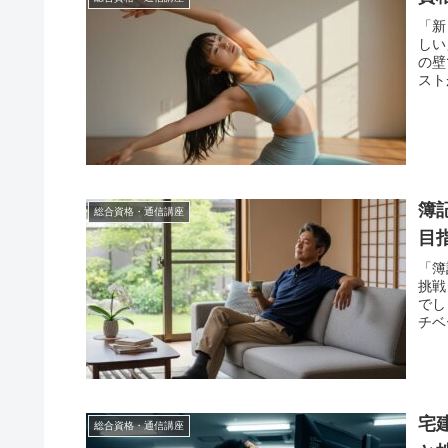
「新
しい
の壁
スト
簿
総合資格・通信講座
目
「簿
挑戦
でし
チベ
宅
総合資格・通信講座