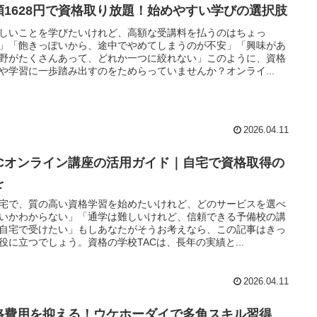
額1628円で資格取り放題！始めやすい学びの選択肢
しいことを学びたいけれど、高額な受講料を払うのはちょっ
」「飽きっぽいから、途中でやめてしまうのが不安」「興味があ
野がたくさんあって、どれか一つに絞れない」このように、資格
や学習に一歩踏み出すのをためらっていませんか？オンライ...
2026.04.11
ACオンライン講座の活用ガイド｜自宅で資格取得の
を
宅で、質の高い資格学習を始めたいけれど、どのサービスを選べ
いかわからない」「通学は難しいけれど、信頼できる予備校の講
自宅で受けたい」もしあなたがそうお考えなら、この記事はきっ
役に立つでしょう。資格の学校TACは、長年の実績と...
2026.04.11
格費用を抑える！ウケホーダイで多角スキル習得