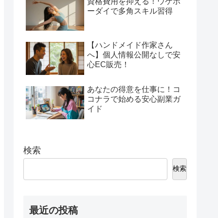
資格費用を抑える！ウケホ
ーダイで多角スキル習得
【ハンドメイド作家さん
へ】個人情報公開なしで安
心EC販売！
あなたの得意を仕事に！コ
コナラで始める安心副業ガ
イド
検索
検索
最近の投稿