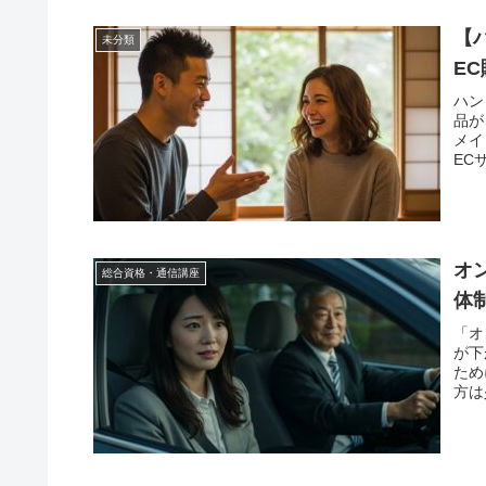
【
未分類
E
ハン
品が
メイ
EC
オ
総合資格・通信講座
体
「オ
が下
ため
方は