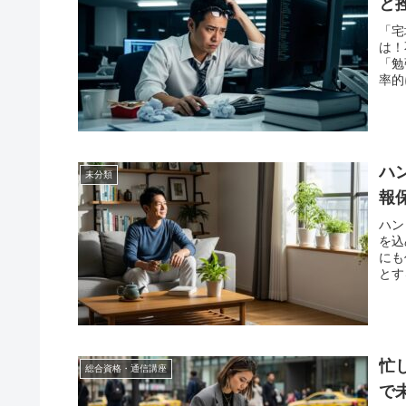
と
「宅
は！
「勉
率的
ハ
未分類
報
ハン
を込
にも
とす
忙
総合資格・通信講座
で