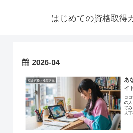
はじめての資格取得
2026-04
あ
総合資格・通信講座
イ
ココ
の人
てみ
人丁