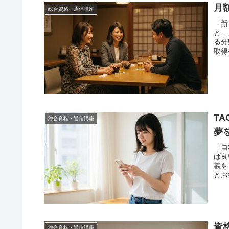
月
総合資格・通信講座
「新
と…
る分
取得
T
総合資格・通信講座
夢
「自
ば良
義を
とお
資
総合資格・通信講座